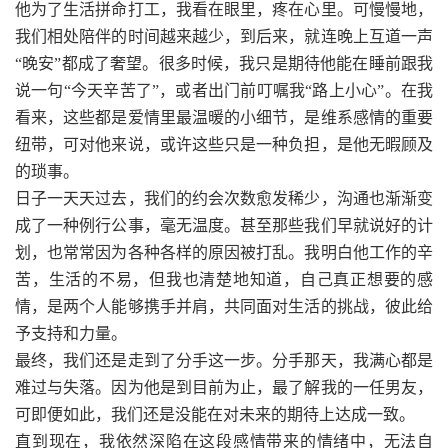
他为了生活拼命打工，我看在眼里，疼在心里。可慢慢地，
我们相处陪伴的时间越来越少，到后来，就连晚上互道一声
“晚安”都成了奢望。很多时候，我只是期待他能在睡前跟我
说一句“今天辛苦了”，或者出门前叮嘱我“路上小心”。在我
看来，这些都是爱情里最温暖的小细节，是维系感情的重要
纽带，可对他来说，或许这些只是一种负担，是他无暇顾及
的琐事。
日子一天天过去，我们的约会次数愈发稀少，沟通也渐渐变
成了一种例行公事，毫无温度。甚至那些我们早就说好的计
划，也常常因为各种各样的原因被打乱。我明白他工作的辛
苦，生活的不易，但我也清楚地知道，自己真正想要的感
情，是两个人能够携手并肩，共同面对生活的挑战，彼此给
予支持和力量。
最终，我们还是走到了分手这一步。分手那天，我满心都是
难过与失落。因为他是到目前为止，最了解我的一任男友，
可即便如此，我们还是没能在对未来的期待上达成一致。
直到现在，我依然深陷在这段感情带来的情绪中，无法自