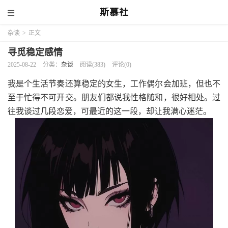
斯慕社
杂谈
>
正文
寻觅稳定感情
2025-08-22
分类：
杂谈
阅读(383)
评论(0)
我是个生活节奏还算稳定的女生，工作偶尔会加班，但也不
至于忙得不可开交。朋友们都说我性格随和，很好相处。过
往我谈过几段恋爱，可最近的这一段，却让我满心迷茫。