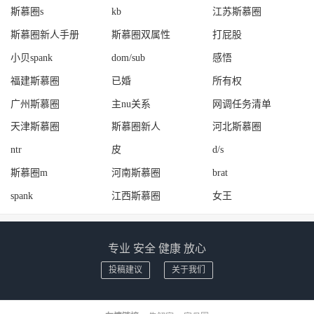
斯慕圈s
kb
江苏斯慕圈
斯慕圈新人手册
斯慕圈双属性
打屁股
小贝spank
dom/sub
感悟
福建斯慕圈
已婚
所有权
广州斯慕圈
主nu关系
网调任务清单
天津斯慕圈
斯慕圈新人
河北斯慕圈
ntr
皮
d/s
斯慕圈m
河南斯慕圈
brat
spank
江西斯慕圈
女王
专业 安全 健康 放心
投稿建议
关于我们