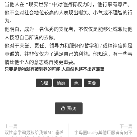
当他人在 “现实世界” 中对他拥有权力时，他行事有尊严。
他不会对社会地位较高的人表现出嘲笑、小气或不理智的行
为。
他明白，成为一名优秀的支配者，不仅仅是能够让或激励他
人按照自己所说的去做。
他对于荣誉、责任、领导力和服务的哲学和 / 或精神信仰是
真诚的，并非仅仅为了满足自己的利益。他知道，有一些事
情比他个人的意志或自我更重要。
只要是动物就有被驯养的可能 人自然也逃不出这藩篱
心理
情感
绳
需要
赞(
0
)
上一篇
下一篇
双性恋学霸男孩给我做M：塞着
字母圈brat与其他臣服者有何不