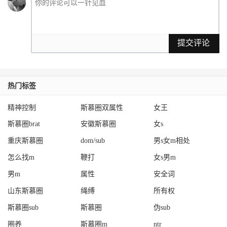
提交评论
热门标签
精神控制
斯慕圈双属性
女王
斯慕圈brat
安徽斯慕圈
女s
重庆斯慕圈
dom/sub
男s女m相处
怎么找m
鞭打
女s男m
男m
属性
安全词
山东斯慕圈
绳缚
所有权
斯慕圈sub
斯慕圈
伪sub
圈养
斯慕圈m
ntr