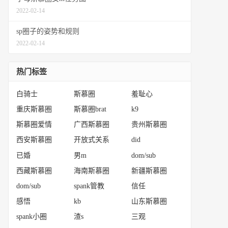
2022-02-14
sp圈子的姿势和规则
2022-02-14
热门标签
白骑士
斯慕圈
羞耻心
重庆斯慕圈
斯慕圈brat
k9
斯慕圈爱情
广西斯慕圈
贵州斯慕圈
西安斯慕圈
开放式关系
did
已婚
男m
dom/sub
西藏斯慕圈
海南斯慕圈
新疆斯慕圈
dom/sub
spank管教
信任
感悟
kb
山东斯慕圈
spank小圈
渣s
三观