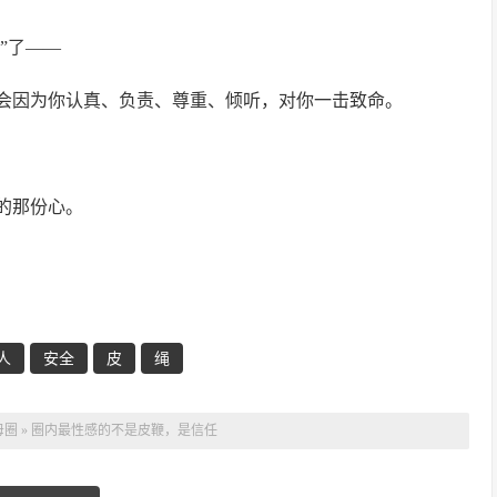
”了——
会因为你认真、负责、尊重、倾听，对你一击致命。
的那份心。
人
安全
皮
绳
母圈
»
圈内最性感的不是皮鞭，是信任