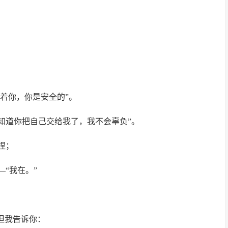
着你，你是安全的”。
知道你把自己交给我了，我不会辜负”。
捏；
“我在。”
但我告诉你：