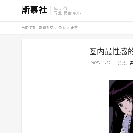
斯慕社
成立7年
专业 安全 放心
当前位置：
斯慕社交
>
杂谈
>
正文
圈内最性感
2025-11-27
分类：