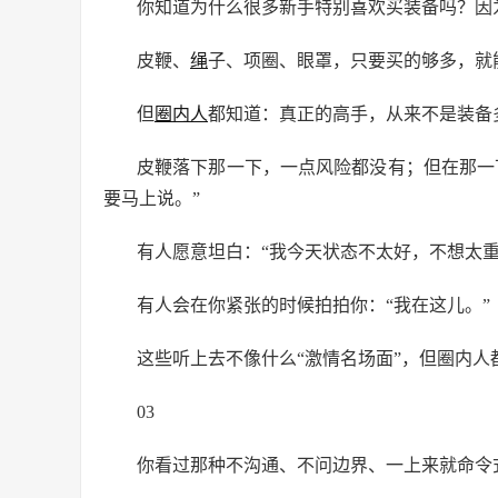
你知道为什么很多新手特别喜欢买装备吗？因
皮鞭、
绳
子、项圈、眼罩，只要买的够多，就
但
圈内人
都知道：真正的高手，从来不是装备
皮鞭落下那一下，一点风险都没有；但在那一
要马上说。”
有人愿意坦白：“我今天状态不太好，不想太重
有人会在你紧张的时候拍拍你：“我在这儿。”
这些听上去不像什么“激情名场面”，但圈内
03
你看过那种不沟通、不问边界、一上来就命令式