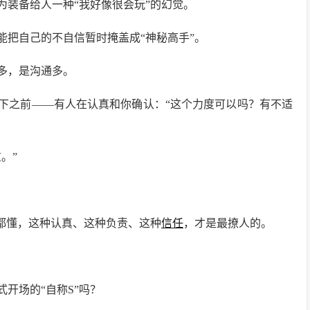
为装备给人一种“我好像很会玩”的幻觉。
能把自己的不自信暂时掩盖成“神秘高手”。
多，是沟通多。
下之前——有人在认真和你确认：“这个力度可以吗？有不适
。”
人都懂，这种认真、这种负责、这种
信任
，才是最撩人的。
开场的“自称S”吗？