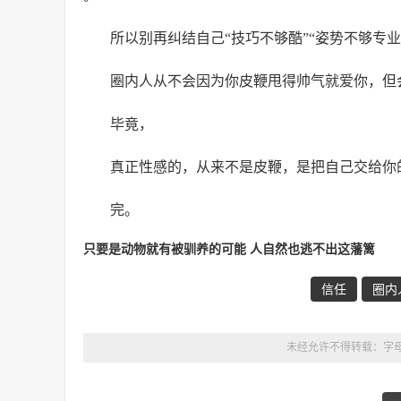
所以别再纠结自己“技巧不够酷”“姿势不够专业
圈内人从不会因为你皮鞭甩得帅气就爱你，但
毕竟，
真正性感的，从来不是皮鞭，是把自己交给你
完。
只要是动物就有被驯养的可能 人自然也逃不出这藩篱
信任
圈内
未经允许不得转载：
字