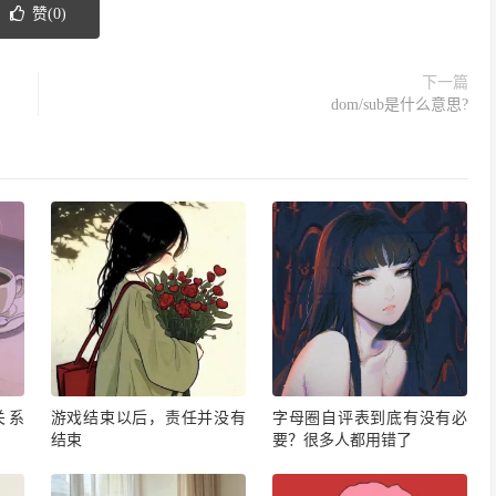
赞(
0
)
下一篇
dom/sub是什么意思?
关系
游戏结束以后，责任并没有
字母圈自评表到底有没有必
结束
要？很多人都用错了