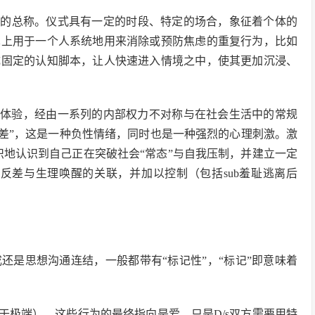
动的总称。仪式具有一定的时段、特定的场合，象征着个体的
术上用于一个人系统地用来消除或预防焦虑的重复行为，比如
成固定的认知脚本，让人快速进入情境之中，使其更加沉浸、
体验，经由一系列的内部权力不对称与在社会生活中的常规
反差”，这是一种负性情绪，同时也是一种强烈的心理刺激。激
意识地认识到自己正在突破社会“常态”与自我压制，并建立一定
耻反差与生理唤醒的关联，并加以控制（包括sub羞耻逃离后
还是思想沟通连结，一般都带有“标记性”，“标记”即意味着
于极端），这些行为的最终指向是爱。只是D/s双方需要用特