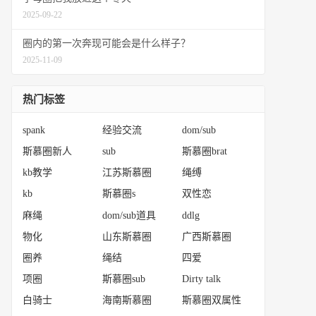
2025-09-22
圈内的第一次奔现可能会是什么样子？
2025-11-09
热门标签
spank
经验交流
dom/sub
斯慕圈新人
sub
斯慕圈brat
kb教学
江苏斯慕圈
绳缚
kb
斯慕圈s
双性恋
麻绳
dom/sub道具
ddlg
物化
山东斯慕圈
广西斯慕圈
圈养
绳结
四爱
项圈
斯慕圈sub
Dirty talk
白骑士
海南斯慕圈
斯慕圈双属性