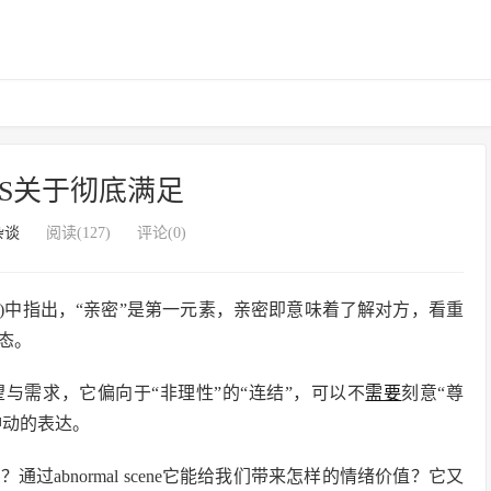
S关于彻底满足
杂谈
阅读(127)
评论(0)
y of love)中指出，“亲密”是第一元素，亲密即意味着了解对方，看重
态。
与需求，它偏向于“非理性”的“连结”，可以不
需要
刻意“尊
冲动的表达。
过abnormal scene它能给我们带来怎样的情绪价值？它又