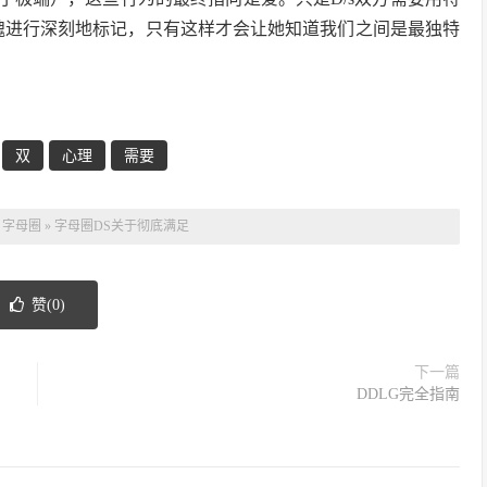
灵魂进行深刻地标记，只有这样才会让她知道我们之间是最独特
双
心理
需要
：
字母圈
»
字母圈DS关于彻底满足
赞(
0
)
下一篇
DDLG完全指南