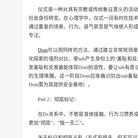
仪式是一种对具有宗教或传统象征意义的活
社会身份转变。在心理学中，仪式一词有时在技
通过重复的场景、行为，语气甚至是气味使人形
专注。
Dom
可以用同样的方法，通过建立非常规场景
化探索的强烈对比，使sub产生身份上的“羞耻和
发羞耻和反差最能体现Dom创造性，要让sub有
的生理唤醒。这一阶段Dom应准确识别出sub羞
Dom需为其提供安全基地）。
Part 2：彻底标记：
在Ds关系中，不管是身体接触、行为习惯养成
更加“彻底”、“独一无二”。
关于标记和彻底占有（方式有很多，但不可过