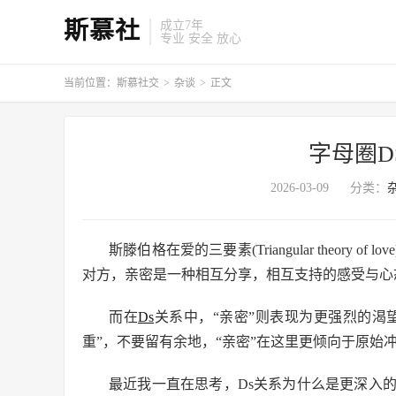
斯慕社
成立7年
专业 安全 放心
当前位置：
斯慕社交
>
杂谈
>
正文
字母圈D
2026-03-09
分类：
斯滕伯格在爱的三要素(Triangular theor
对方，亲密是一种相互分享，相互支持的感受与心
而在
Ds
关系中，“亲密”则表现为更强烈的渴望
重”，不要留有余地，“亲密”在这里更倾向于原始
最近我一直在思考，Ds关系为什么是更深入的？通