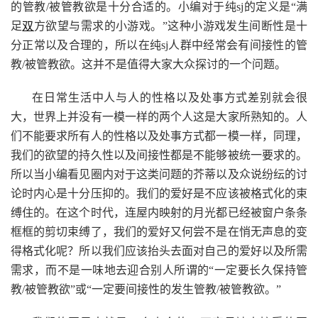
的管教/被管教欲是十分合适的。小编对于纯sj的定义是“满
足
双
方欲望与需求的小游戏。”这种小游戏发生间断性是十
分正常以及合理的，所以在纯sj人群中经常会有间接性的管
教/被管教欲。这并不是值得大家大众探讨的一个问题。
在日常生活中人与人的性格以及处事方式差别就会很
大，世界上并没有一模一样的两个人这是大家所熟知的。人
们不能要求所有人的性格以及处事方式都一模一样，同理，
我们的欲望的持久性以及间接性都是不能够被统一要求的。
所以当小编看见圈内对于这类问题的芥蒂以及众说纷纭的讨
论时内心是十分压抑的。我们的爱好是不应该被格式化的束
缚住的。在这个时代，连屋内映射的月光都已经被窗户条条
框框的剪切束缚了，我们的爱好又何尝不是在悄无声息的变
得格式化呢？所以我们应该抬头去面对自己的爱好以及所需
需求，而不是一味地去迎合别人所谓的“一定要长久保持管
教/被管教欲”或“一定要间接性的发生管教/被管教欲。”