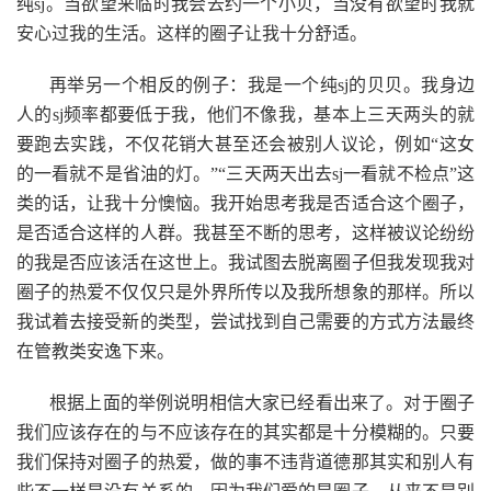
纯sj。当欲望来临时我会去约一个小贝，当没有欲望时我就
安心过我的生活。这样的圈子让我十分舒适。
再举另一个相反的例子：我是一个纯sj的贝贝。我身边
人的sj频率都要低于我，他们不像我，基本上三天两头的就
要跑去实践，不仅花销大甚至还会被别人议论，例如“这女
的一看就不是省油的灯。”“三天两天出去sj一看就不检点”这
类的话，让我十分懊恼。我开始思考我是否适合这个圈子，
是否适合这样的人群。我甚至不断的思考，这样被议论纷纷
的我是否应该活在这世上。我试图去脱离圈子但我发现我对
圈子的热爱不仅仅只是外界所传以及我所想象的那样。所以
我试着去接受新的类型，尝试找到自己需要的方式方法最终
在管教类安逸下来。
根据上面的举例说明相信大家已经看出来了。对于圈子
我们应该存在的与不应该存在的其实都是十分模糊的。只要
我们保持对圈子的热爱，做的事不违背道德那其实和别人有