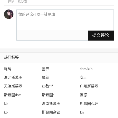
抢沙发
评论
提交评论
热门标签
绳缚
圈养
dom/sub
湖北斯慕圈
绳结
女m
天津斯慕圈
kb教学
广州斯慕圈
斯慕圈dom
斯慕圈s
困惑
kb
湖南斯慕圈
斯慕圈心理
kb
斯慕圈杂谈
Ds