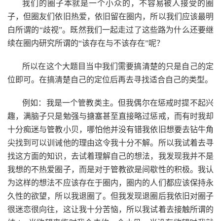
我们的圈子本就是一个小众的，不容易被人接受的圈
子，但圈友们依旧热爱，依旧留在圈内，所以我们应该最明
白所谓的“歧视”。既然我们一起走过了这些路为什么还要继
续在圈内研究所谓的“该存在与不该存在”呢？
所以在这个大题目当中我们需要搞清楚的只是自己的定
位即可。在搞清楚自己的定位后再去寻找适合自己的类型。
例如：我是一个管教类主。但我偶尔在惩戒时提不起兴
趣，满脑子只是勉强与搪塞甚至直接略过惩戒，而有时我却
十分痴迷与管教小贝，哪怕他并没有错我依旧想要去钻牛角
尖找到可以训诫他的理由这令我十分不解。所以我试着去寻
找这方面的知识，去试着理解自己的想法，我发现我并不是
我想的不热爱圈子，而是对于管教欲是间歇性的积极。我认
为这样的想法不应该存在于圈内，圈内的人们都应该保持永
久性的欲望，所以我退圈了。但我发现退圈后我依旧对圈子
很迷恋很向往，这让我十分苦恼，所以我试着去接触所谓的