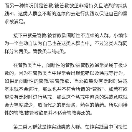
而另一种情况则是管教/被管教欲望非常持久且浓烈的纯
实
践
zb。这类人群会不断的连续的去进行实践以保证自己的需
求被满足。
接下来就是管教/被管教欲间断性不连续的人群。小编作
为一个主动自认为自己也在这类人群当中。不过这类人群同
样分为两类。管教类与纯sj类。
在管教类当中，间断性的管教/被管教欲通常是属于极少
数的，因为在管教类当中经常会出现犯错以及惩戒等行为，
如果是间断性的管教/被管教欲，当zb欲望没有泛起时惩戒
基本就不会进行，那么也并不符合所谓的“管教”。如若在欲
望没有泛起时进行惩戒，那么这个惩戒中包含的惩戒意味就
会大幅度减少，取而代之的是烦躁，勉强的情绪。所以间接
性的管教/被管教欲是并不适合管教类zb的。
第二类人群就是纯实践类的人群。在纯实践当中间接性