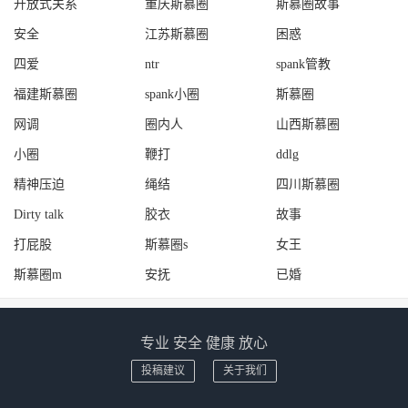
开放式关系
重庆斯慕圈
斯慕圈故事
安全
江苏斯慕圈
困惑
四爱
ntr
spank管教
福建斯慕圈
spank小圈
斯慕圈
网调
圈内人
山西斯慕圈
小圈
鞭打
ddlg
精神压迫
绳结
四川斯慕圈
Dirty talk
胶衣
故事
打屁股
斯慕圈s
女王
斯慕圈m
安抚
已婚
专业 安全 健康 放心
投稿建议
关于我们