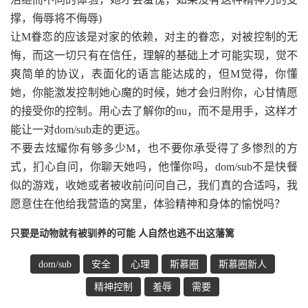
撑，侮辱将不侮辱)
让M眷恋的应该是对家的依赖，对主的眷恋，对被控制的无
悔，而这一切只有在信任，理解的基础上才可能实现，觉不
爽简单的协议，表面化的语言能达成的，但M觉得，你懂
她，你能激发控制她心魔的时候，她才会归附你，心甘情愿
的接受你的控制。用心去了解你的nu，而不是用手，这样才
能让一对dom/sub走的更远。
不要去炫耀你有够多少M，也不要你承受得了多惨烈的方
式，扪心自问，你聊天她吗，他懂你吗，dom/sub不是快餐
似的游戏，收她或者被收前问问自己，我们真的合适吗，我
愿意住在他给我营造的窝里，体验精神和身体的愉悦吗？
只要是动物就有被驯养的可能 人自然也逃不出这藩篱
dom/sub
安全
心理
斯慕圈
斯慕圈新人
精神控制
羞辱
需要