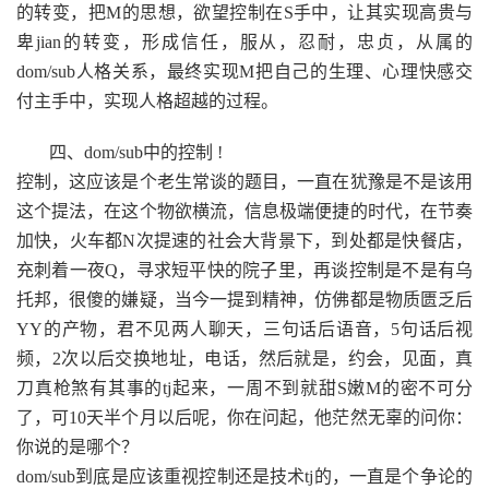
的转变，把M的思想，欲望控制在S手中，让其实现高贵与
卑jian的转变，形成信任，服从，忍耐，忠贞，从属的
dom/sub人格关系，最终实现M把自己的生理、心理快感交
付主手中，实现人格超越的过程。
四、dom/sub中的控制 !
控制，这应该是个老生常谈的题目，一直在犹豫是不是该用
这个提法，在这个物欲横流，信息极端便捷的时代，在节奏
加快，火车都N次提速的社会大背景下，到处都是快餐店，
充刺着一夜Q，寻求短平快的院子里，再谈控制是不是有乌
托邦，很傻的嫌疑，当今一提到精神，仿佛都是物质匮乏后
YY的产物，君不见两人聊天，三句话后语音，5句话后视
频，2次以后交换地址，电话，然后就是，约会，见面，真
刀真枪煞有其事的tj起来，一周不到就甜S嫩M的密不可分
了，可10天半个月以后呢，你在问起，他茫然无辜的问你：
你说的是哪个？
dom/sub到底是应该重视控制还是技术tj的，一直是个争论的