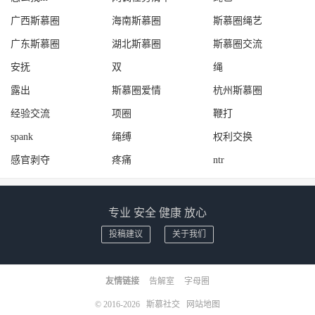
广西斯慕圈
海南斯慕圈
斯慕圈绳艺
广东斯慕圈
湖北斯慕圈
斯慕圈交流
安抚
双
绳
露出
斯慕圈爱情
杭州斯慕圈
经验交流
项圈
鞭打
spank
绳缚
权利交换
感官剥夺
疼痛
ntr
专业 安全 健康 放心
投稿建议
关于我们
友情链接
告解室
字母圈
© 2016-2026
斯慕社交
网站地图