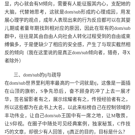
显，内心就会有M倾向，需要有人能征服其内心，支配她的
大脑，代替她思考，这就是dom/sub形成的心理成因，用发
展心理学的观点，成年人表现出来的行为反应都可以在其婴
儿期或者童年期找到相对应的原因，因此在现有的dom/sub
群中，往往是其由自由人向社会人转化过程受到的自由或束
缚偏多，于是便缺少了相应的安全感，产生了与现实截然相
反的倾向（我在这里说的是真正dom/sub倾向者，猎奇，寻X
者除外）
三、dom/sub的tj与疏导
在dom/sub世界里利用率最高的一个词就是tj，这像是一面插
在山顶的旗帜，S争先恐后，奋不顾身的冲了上去一展才
华，签名留影者有之，展示炫耀者有之，传授经验者有之，
所以这些都为在此书上大名，以此来标榜自己在控制领域的
丰功伟业，让自己dom/sub王国中有一席之地，让M敬畏，
让S仰视。在圈子中随处可见经典案例，独家秘笈，C作技
巧的文章，却很少有人回答，tj真正的目的，目标是什么？