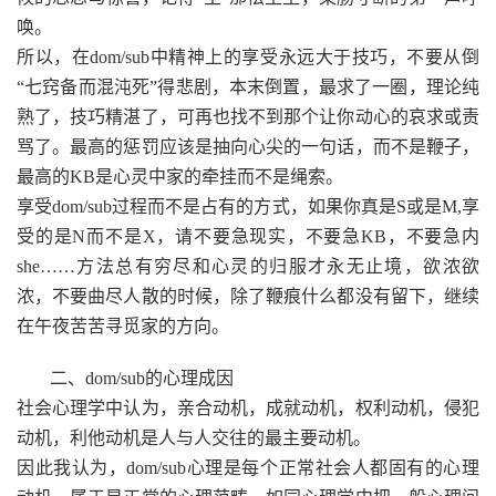
唤。
所以，在dom/sub中精神上的享受永远大于技巧，不要从倒
“七窍备而混沌死”得悲剧，本末倒置，最求了一圈，理论纯
熟了，技巧精湛了，可再也找不到那个让你动心的哀求或责
骂了。最高的惩罚应该是抽向心尖的一句话，而不是鞭子，
最高的KB是心灵中家的牵挂而不是绳索。
享受dom/sub过程而不是占有的方式，如果你真是S或是M,享
受的是N而不是X，请不要急现实，不要急KB，不要急内
she……方法总有穷尽和心灵的归服才永无止境，欲浓欲
浓，不要曲尽人散的时候，除了鞭痕什么都没有留下，继续
在午夜苦苦寻觅家的方向。
二、dom/sub的心理成因
社会心理学中认为，亲合动机，成就动机，权利动机，侵犯
动机，利他动机是人与人交往的最主要动机。
因此我认为，dom/sub心理是每个正常社会人都固有的心理