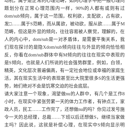
动机，属于是正常的心理范畴，如同心理学中把一般心理问
题划分在正常心理范围内一样，90%的人都有或则有过
dom/sub倾向，属于这一范围，权利欲，支配欲，占有欲，
发□……属于S范畴，而从属欲，被动欲，服从欲……属于M
范畴，但这是外显的倾向，往往容易被人察觉，理解的，在
人的内心中，dom/sub是一对矛盾体，是需要平衡关系，我
们现在探讨的是隐Xdom/sub倾向往往与外显的倾向恰恰相
反，你看在dom/sub群体中有M倾向的往往在现实中表现的
是S倾向，也就是人们所说的社会强势群里，例如，白领，
精英，文化层次普遍偏高，有一定社会地位或幸福的家庭生
活，其在现实生活中的表现甚至比大院里很多S的生活更强
势，她们绝对不会是饥寒交迫的社会底层。
请大家注意一个现象，渴望做nu的人群中，有几个是工作8
小时，在现实中紧张劳累一天的体力工作者，有钟点工，家
政人员，民工……工作完了，还想做nu的吗？你见过发号施
令一天的总经理，总裁……下班以后还想做S，继续当家做
主吗？因此说，这就是补偿心理，在现实中S倾向显示明