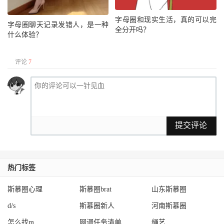
字母圈和现实生活，真的可以完
字母圈聊天记录发错人，是一种
全分开吗？
什么体验？
评论
7
提交评论
热门标签
斯慕圈心理
斯慕圈brat
山东斯慕圈
d/s
斯慕圈新人
河南斯慕圈
怎么找m
网调任务清单
绳艺