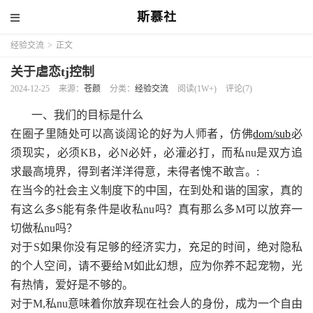
斯慕社
经验交流
>
正文
关于虐恋tj控制
2024-12-25
来源：
苍颜
分类：
经验交流
阅读(1W+)
评论(7)
一、我们的目标是什么
在圈子里随处可以高谈阔论的好为人师者，仿佛
dom/sub
必
须现实，必须KB，必N必奸，必灌必打，而私nu是双方追
求最高境界，得到者洋洋得意，未得者愧不敢言。:
在当今的社会主义制度下的中国，在到处和谐的国家，真的
有这么多S能有条件是收私nu吗？真有那么多M可以放弃一
切做私nu吗？
对于S如果你没有足够的经济实力，充足的时间，绝对隐私
的个人空间，请不要给M如此幻想，应为你养不起宠物，光
有热情，爱好是不够的。
对于M,私nu意味着你放弃现在社会人的身份，成为一个自由