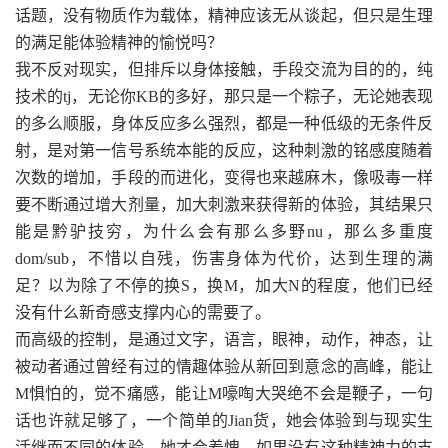
话题，没有物质作为载体，精神应该无从谈起，但只是生理
的满足能体验精神的愉悦吗？
我不反对现实，但排斥以身体接触，手段交流为目的的，纯
技术的tj，无论你KB的多好，那只是一个粽子，无论她表现
的多么顺服，身体反应多么强烈，都是一种低级的无条件反
射，是对第一信号系统本能的反应，这种刺激的铭感度随着
次数的增加，手段的而进化，变得也来越麻木，像吸毒一样
要不断通过增大剂量，加大刺激来获得新的体验，其结果只
能是黔驴技穷，为什么会有那么多野nu，那么多重度
dom/sub，不惜以自残，伤害身体为代价，达到生理的满
足？以为除了不停的换S，换M，加大N的程度，他们已经
没有什么新奇感支撑内心的需要了。
而高级的控制，是通过文字，语言，眼神，动作，神态，让
被动者通过曾经有过的情趣体验从新回到意念的高峰，能让
M惧怕的，觉不痛感，能让M嚎啕大哭绝不会是鞭子，一句
话也许就足够了，一个简单的Jian货，她会体验到与现实生
活继而不同的体验，她才会羞愧，如果没有这种精神力的支