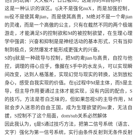
他们的玩偶？天天被N，日日被nu，这是你的M目标吗？
这是一种认识的误区。tj决不是强化nuX，而是加强控制，
nu役不是使其卑jian，而是使其高贵，M绝对不是一个卑jian
的灵魂，而是一个高傲的公主，只有在截然不同的两个极端
游走，才能满足S的控制欲和M的被控制欲望，在生理心理
学中强调：兴奋和抑制是是神经活动的基本形式，只有当抑
制到极点，突然爆发才能形成更强大的兴奋。
S的tj就是一种疏导与控制，把M的卑jian与高贵，自控与他
控，调理的得心应手，像握在S手中的水龙头，可以实现瞬
间改变，达到人格落差，实现幻觉与现实的转换，达到放松
身心，感受自我实现的价值。在tj过程中M是主体，而S是主
导，但主导作用要通过主体才能实现，没有内因的配合，S
的技巧，方法是苍白乏味的，但如果忽视S的主导作用，M
就会步入迷思的自由王国，成为生理欲望的nu隶，无法自
拔，S控制不了这个局面，dom/sub关系必然解体
因此我认为，tj是S通过技巧方法，把第二信号系统（语言、
文字）强化为第一信号系统，实行由条件反射到无条件反射