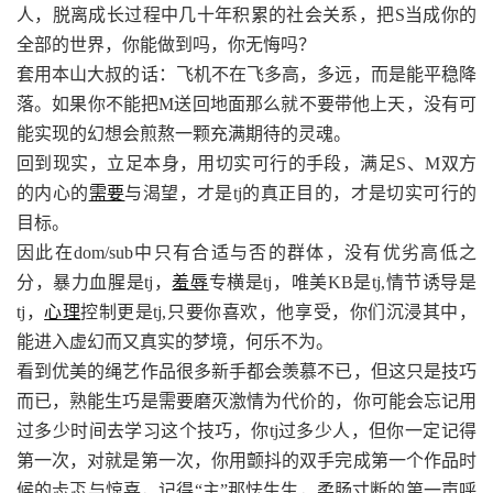
人，脱离成长过程中几十年积累的社会关系，把S当成你的
全部的世界，你能做到吗，你无悔吗？
套用本山大叔的话：飞机不在飞多高，多远，而是能平稳降
落。如果你不能把M送回地面那么就不要带他上天，没有可
能实现的幻想会煎熬一颗充满期待的灵魂。
回到现实，立足本身，用切实可行的手段，满足S、M双方
的内心的
需要
与渴望，才是tj的真正目的，才是切实可行的
目标。
因此在dom/sub中只有合适与否的群体，没有优劣高低之
分，暴力血腥是tj，
羞辱
专横是tj，唯美KB是tj,情节诱导是
tj，
心理
控制更是tj,只要你喜欢，他享受，你们沉浸其中，
能进入虚幻而又真实的梦境，何乐不为。
看到优美的绳艺作品很多新手都会羡慕不已，但这只是技巧
而已，熟能生巧是需要磨灭激情为代价的，你可能会忘记用
过多少时间去学习这个技巧，你tj过多少人，但你一定记得
第一次，对就是第一次，你用颤抖的双手完成第一个作品时
候的忐忑与惊喜，记得“主”那怯生生，柔肠寸断的第一声呼