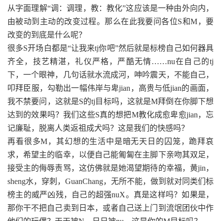
从字面理解“调：调理，教：教化”这应该是一种由外向内，
由被动到主动的改变过程。那么在此我要问各位S和M，要
改变的到底是什么呢？
很多S开场白都是“让我来tj你吧”然后就是标榜自己如何器具
齐全，技艺精湛，礼仪严格，严酷无情……nu在自己的tj
下，一个眼神，几句话就水流成河，呻吟震天，不能自己，
叩拜臣服，勾勒出一幅伟岸与卑jian，高贵与低jian的画面，
我不禁要问，这就是S的tj目标吗，这就是M拜倒在你脚下想
达到的效果吗？我们这些S真的想把M教化成愈卑愈jian，忘
记廉耻，脱离人类返祖成犬吗？这是我们的快感吗？
再看很多M，其幻想的生活中是暗无天日的囚笼，跪拜哀
求，希望主的临幸，以便自己能匍匐在主脚下亲吻其双足，
接受主的侮辱责骂，这仿佛就是她渴望期待的幸福，黄jin，
sheng水，穿刺，GuanChang，无所不能，做到就对同类们标
榜主的威严凶残，自己的超强nuX。真是这样吗？如果是，
那你干不把自己卖到日本，或者自己送上门到流氓团伙中作