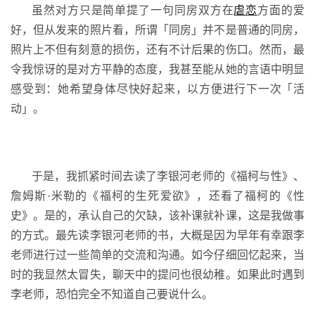
虽然对方只是简单提了一句同房双方在
虐恋
方面的爱
好，但从发来的照片看，所谓「同房」并不是普通的同房，
照片上不但有刻意的损伤，还有不计后果的伤口。然而，最
令我惊讶的是对方平静的态度，我甚至能从她的言语中明显
感受到：她希望身体尽快好起来，以方便进行下一次「活
动」。
于是，我抓紧时间去读了李银河老师的《福柯与性》、
詹姆斯·米勒的《福柯的生死爱欲》，还看了福柯的《性
史》。是的，承认自己的欠缺，该补课就补课，这是我做事
的方式。最先读李银河老师的书，大概是因为早年有幸跟李
老师进行过一些简单的交流和沟通。如今仔细回忆起来，当
时的我显然太冒失，聊天中的提问也很幼稚。如果此时遇到
李老师，恐怕完全不知道自己要说什么。