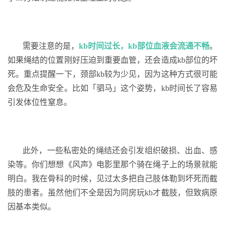
需要注意的是，
kb时间过长，kb部位血液
会
流通不畅
。
如果绳结的位置刚好压迫到重要血管，还会造成kb部位的坏
死。重点提醒一下，颈部kb较为少见，因为这种方式很可能
会危及生命安全。比如「驷马」这个姿势，kb时间长了容易
引发体位性窒息。
此外，一些私密处的绳结还会引发组织破损、出血、感
染等。你们想想《风声》电影里那个骑在绳子上的场景就能
明白。我在骨科的时候，见过太多把自己肢体勒到坏死而截
肢的患者。虽然他们不全是因为同房玩kb才截肢，但致病原
因基本类似。