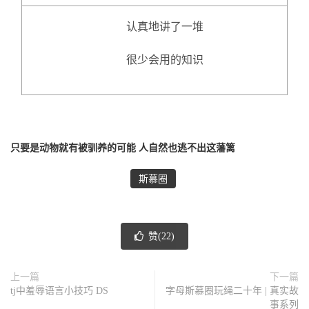
认真地讲了一堆
很少会用的知识
只要是动物就有被驯养的可能 人自然也逃不出这藩篱
斯慕圈
赞(
22
)
上一篇
下一篇
tj中羞辱语言小技巧 DS
字母斯慕圈玩绳二十年 | 真实故
事系列