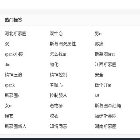
热门标签
河北斯慕圈
双性恋
男m
双
斯慕圈双属性
疼痛
spank小圈
怎么找m
斯慕圈brat
did
物化
江西斯慕圈
精神压迫
精神控制
安全
spank
羞耻心
做个好m
斯慕圈s
控制服从
k9
女m
恋物癖
斯慕圈牵红绳
绳艺
胶衣
福建斯慕圈
斯慕圈新人
知情同意
湖南斯慕圈