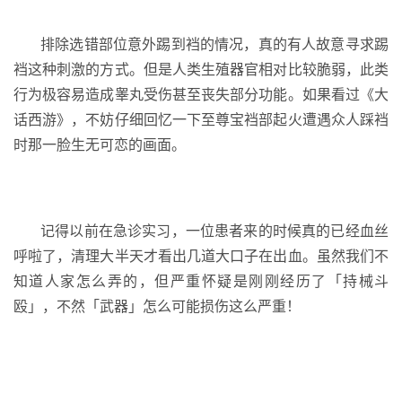
排除选错部位意外踢到裆的情况，真的有人故意寻求踢
裆这种刺激的方式。但是人类生殖器官相对比较脆弱，此类
行为极容易造成睾丸受伤甚至丧失部分功能。如果看过《大
话西游》，不妨仔细回忆一下至尊宝裆部起火遭遇众人踩裆
时那一脸生无可恋的画面。
记得以前在急诊实习，一位患者来的时候真的已经血丝
呼啦了，清理大半天才看出几道大口子在出血。虽然我们不
知道人家怎么弄的，但严重怀疑是刚刚经历了「持械斗
殴」，不然「武器」怎么可能损伤这么严重！