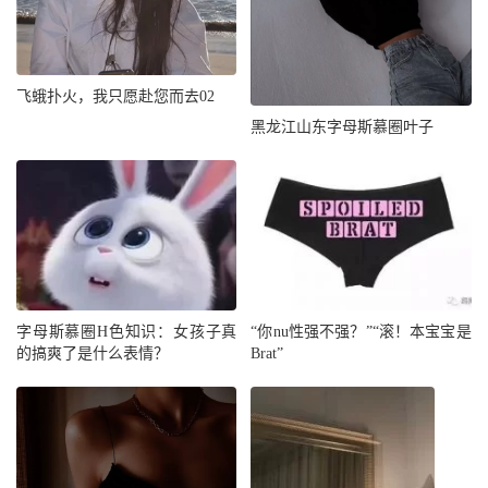
飞蛾扑火，我只愿赴您而去02
黑龙江山东字母斯慕圈叶子
字母斯慕圈H色知识：女孩子真
“你nu性强不强？”“滚！本宝宝是
的搞爽了是什么表情？
Brat”