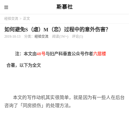
斯慕社
经验交流
>
正文
如何避免S（虐）M（恋）过程中的意外伤害？
2019-10-13
分类：
经验交流
阅读(1W+)
评论(1)
注：本文由
48号
与妇产科垂直公众号作者
六层楼
合著，以下为全文
本文的写作动机其实很简单，就是因为有一些人在后台
咨询了「同房损伤」的处理方法。