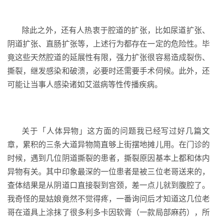
除此之外，还有人热衷于腔道的扩张，比如尿道扩张、
阴道扩张、直肠扩张等，上述行为都存在一定的危险性。毕
竟这些天然腔道的延展性有限，强力扩张很容易造成裂伤、
撕裂，继发感染和破溃，必要时还需要手术伺候。此外，还
可能让当事人感染诸如艾滋病等性传播疾病。
关于「人体异物」这方面的问题我已经写过好几篇文
章，累积的三条大道异物简直够上街摆地摊儿用。在门诊的
时候，遇到几位阴道撕裂的患者，撕裂原因基本上都和体内
异物有关。其中印象最深的一位患者是被三位老哥送来的，
查体结果是从阴道口直接裂到宫颈，差一点儿就到腹腔了。
我奇怪的是姑娘竟然不觉得疼，一番询问后才知道这几位老
哥在道具上涂抹了很多利多卡因软膏（一款局部麻药），所