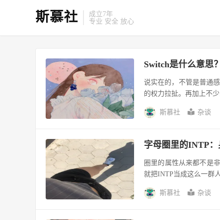
斯慕社
成立7年
专业 安全 放心
Switch是什么
说实在的，不管是普通
的权力拉扯。再加上不少
斯慕社
杂谈
字母圈里的INTP
圈里的属性从来都不是非
就把INTP当成这么一群
斯慕社
杂谈