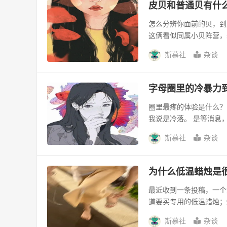
皮贝和普通贝有什
怎么分辨你面前的贝，到
这俩看似同属小贝阵营，
斯慕社
杂谈
字母圈里的冷暴力
圈里最疼的体验是什么？
我说是冷落。 是等消息
斯慕社
杂谈
为什么低温蜡烛是
最近收到一条投稿，一个
道要买专用的低温蜡烛；
斯慕社
杂谈