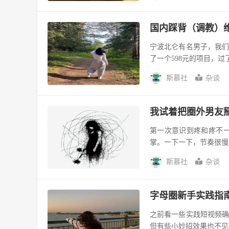
国内踩背（调教）
宁波北仑有名男子，我
了一个598元的项目，过
斯慕社
杂谈
我试着把圈外男友
第一次意识到疼和疼不
掌。一下一下，节奏很慢
斯慕社
杂谈
字母圈新手实践指
之前看一些实践短视频
但有些小妙招效果也不见