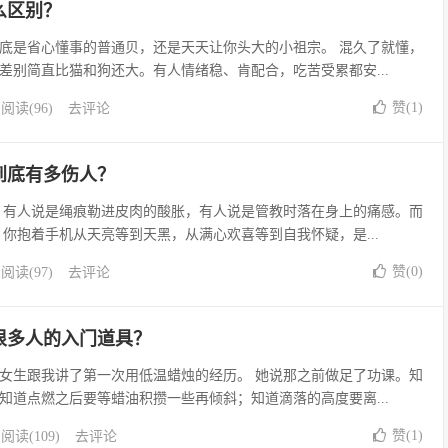
么区别？
底是省心懂事的普通贝，还是天天让你头大的小祖宗。 混久了就懂，
差别简直比猫和狗还大。有人情绪稳、肯配合，吃苦受累都安...
赞(
1
)
阅读(96)
去评论
到底有多伤人？
 有人说是绳痕勒进皮肉的酸胀，有人说是管教时落在身上的痛感。而
，你抱着手机从天亮等到天黑，从满心欢喜等到自我怀疑，是...
赞(
0
)
阅读(97)
去评论
很多人的入门道具？
女生跟我讲了第一次用低温蜡烛的经历。 她说那之前做足了功课。知
知道点燃之后要等蜡油积攒一些再倾斜；知道滴落的高度要离...
赞(
1
)
阅读(109)
去评论