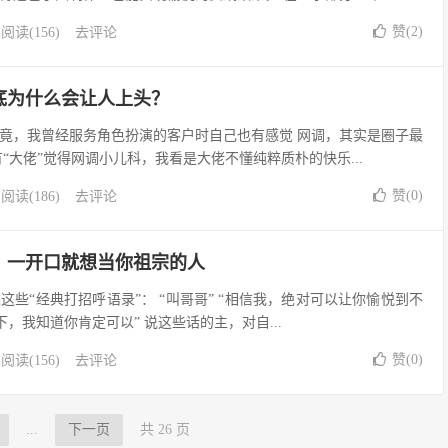
赞(
2
)
阅读(156)
去评论
底为什么会让人上头？
竟，我曾经服务角色扮演的客户时自己也有感觉 网调，其实是圈子最
“大佬”觉得网调小儿科，我看是大佬不懂纯粹质朴的快乐...
赞(
0
)
阅读(186)
去评论
：一开口就想当你祖宗的人
些“经典打招呼语录”： “叫哥哥” “相信我，绝对可以让你愉悦到不
0下，我知道你肯定可以” 说这些话的主，对自...
赞(
0
)
阅读(156)
去评论
...
下一页
共 26 页