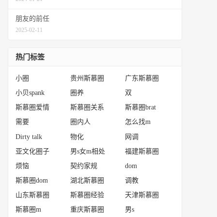
朋友的前任
2025-02-11
热门标签
小圈
贵州斯慕圈
广东斯慕圈
小贝spank
圈养
双
斯慕圈爱情
斯慕圈关系
斯慕圈brat
需要
圈内人
怎么找m
Dirty talk
物化
网调
亚文化圈子
男s女m相处
福建斯慕圈
烦恼
契约家规
dom
斯慕圈dom
湖北斯慕圈
调教
山东斯慕圈
斯慕圈经验
天津斯慕圈
斯慕圈m
重庆斯慕圈
男s