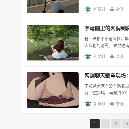
斯慕社
杂谈
字母圈里的网调到
我一点都不小看网调。毕
大众化的刚需。 虽然总有
斯慕社
杂谈
网调聊天翻车现场
不知道大家有没有遇到过这
行” “这算啥，再坚持10
斯慕社
杂谈
1
2
3
4