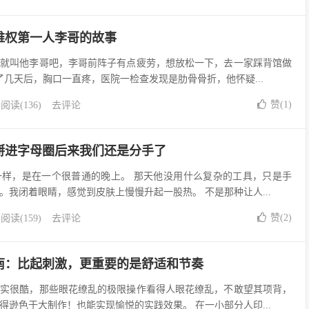
维权第一人李哥的故事
们就叫他李哥吧，李哥前阵子有点疲劳，想放松一下，去一家踩背馆做
了几天后，胸口一直疼，医院一检查发现是肋骨骨折，他怀疑...
赞(
1
)
阅读(136)
去评论
掰进字母圈后来我们还是分手了
一样，是在一个很普通的晚上。 那天他没用什么复杂的工具，只是手
。我闭着眼睛，感觉到皮肤上慢慢升起一股热。 不是那种让人...
赞(
2
)
阅读(159)
去评论
南：比起刺激，更重要的是舒适和节奏
确实很酷，那些眼花缭乱的极限操作看得人眼花缭乱，不敢望其项背，
得逊色于大制作！也能实现愉悦的实践效果。 在一小部分人印...