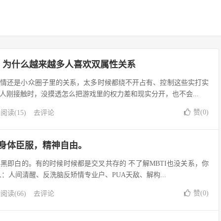
意思？为什么越来越多人喜欢双属性关系
感情还是小众圈子里的关系，太多时候都绕不开占有、控制这些实打实
人刚接触时，没摸透怎么把游戏里的权力差和现实分开，也不会...
赞(
0
)
阅读(15)
去评论
：身体臣服，精神自由。
黑即白的。有的时候时候都是交叉共存的 不了解MBTI也没关系，你
人：人间清醒、反洗脑反矫情专业户、PUA天敌、解构...
赞(
0
)
阅读(66)
去评论