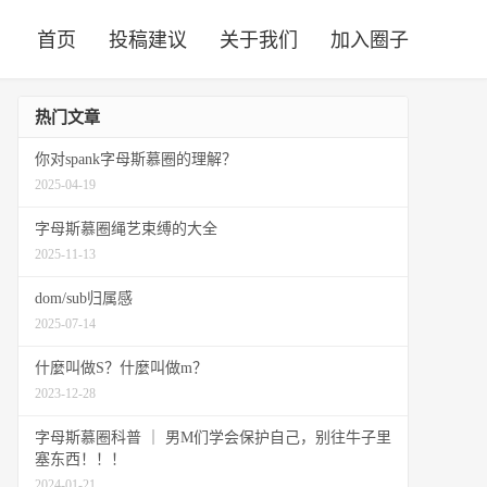
首页
投稿建议
关于我们
加入圈子
热门文章
你对spank字母斯慕圈的理解？
2025-04-19
字母斯慕圈绳艺束缚的大全
2025-11-13
dom/sub归属感
2025-07-14
什麼叫做S？什麼叫做m？
2023-12-28
字母斯慕圈科普 ｜ 男M们学会保护自己，别往牛子里
塞东西！！！
2024-01-21