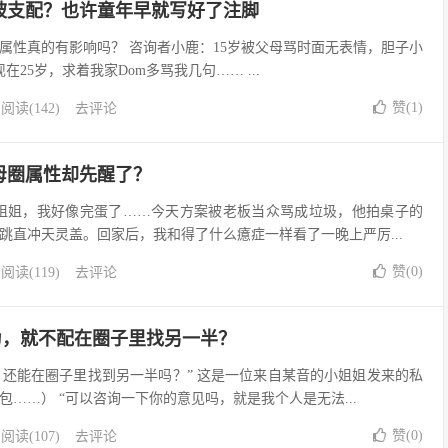
被支配？也许童年早就写好了注脚
属性真的有影响吗？ 咨询者小鹿：15岁被父母骂时面无表情，胆子小
的。现在25岁，求着我家Dom多骂我几句…… ...
赞(
1
)
阅读(142)
去评论
母圈属性却先醒了？
“姐姐，我好像完蛋了……今天方案被老板当众骂成垃圾，他拍桌子的
跳直冲天灵盖。回家后，我和得了什么癔症一样看了一晚上严厉...
赞(
0
)
阅读(119)
去评论
为，就不配在圈子里找另一半？
，还能在圈子里找到另一半吗？” 这是一位来自某音的小姐姐发来的私
……） “可以咨询一下你的意见吗，就是我个人是无法...
赞(
0
)
阅读(107)
去评论