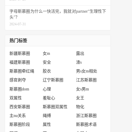
字母斯慕圈为什么一快活完，我就对partner“生理性下
头”？
2024-07-31
热门标签
新疆斯慕圈
女m
露出
福建斯慕圈
安全
渣s
斯慕圈牵红绳
胶衣
男s女m相处
感官剥夺
辽宁斯慕圈
江苏斯慕圈
斯慕圈dom
心理
女s男m
双属性
羞耻心
女王
西安斯慕圈
斯慕圈双属性
物化
主nu关系
绳缚
浙江斯慕圈
斯慕圈阶段
属性
斯慕圈术语