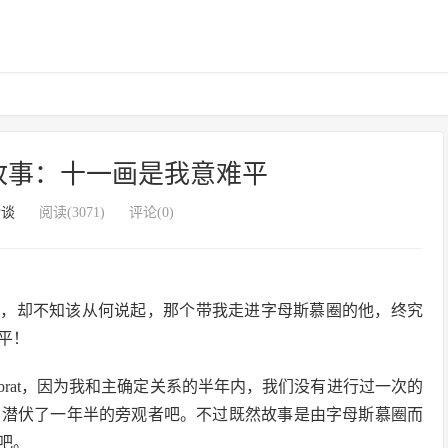
故事：十一画是我意难平
杂谈
阅读(3071)
评论(0)
刻，却不知该从何说起，那个带我走进字母斯慕圈的他，终究
平！
rat，因为我和主确定关系的半年内，我们没有进行过一次的
慕圈潜伏了一年半的旁观者吧。不过既然故事是由字母斯慕圈而
吧。