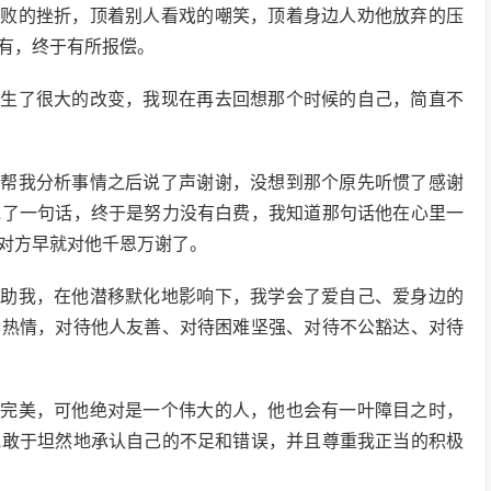
失败的挫折，顶着别人看戏的嘲笑，顶着身边人劝他放弃的压
有，终于有所报偿。
发生了很大的改变，我现在再去回想那个时候的自己，简直不
他帮我分析事情之后说了声谢谢，没想到那个原先听惯了感谢
说了一句话，终于是努力没有白费，我知道那句话他在心里一
对方早就对他千恩万谢了。
帮助我，在他潜移默化地影响下，我学会了爱自己、爱身边的
会热情，对待他人友善、对待困难坚强、对待不公豁达、对待
不完美，可他绝对是一个伟大的人，他也会有一叶障目之时，
他敢于坦然地承认自己的不足和错误，并且尊重我正当的积极