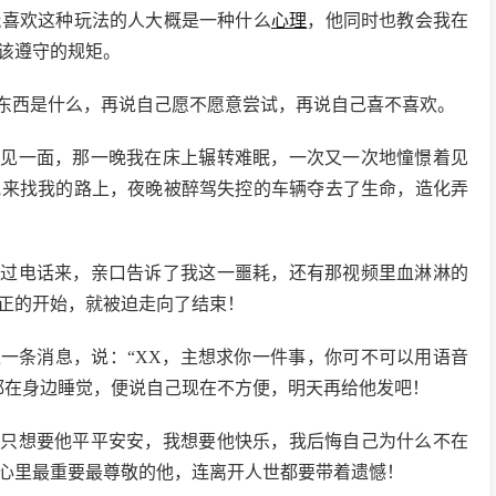
玩喜欢这种玩法的人大概是一种什么
心理
，他同时也教会我在
该遵守的规矩。
东西是什么，再说自己愿不愿意尝试，再说自己喜不喜欢。
中见一面，那一晚我在床上辗转难眠，一次又一次地憧憬着见
他来找我的路上，夜晚被醉驾失控的车辆夺去了生命，造化弄
打过电话来，亲口告诉了我这一噩耗，还有那视频里血淋淋的
正的开始，就被迫走向了结束！
一条消息，说：“XX，主想求你一件事，你可不可以用语音
都在身边睡觉，便说自己现在不方便，明天再给他发吧！
我只想要他平平安安，我想要他快乐，我后悔自己为什么不在
心里最重要最尊敬的他，连离开人世都要带着遗憾！