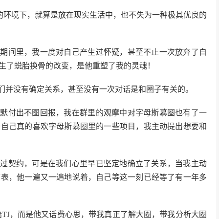
的环境下，就算是放在现实生活中，也不失为一种极其优良的
个期间里，我一度对自己产生过怀疑，甚至不止一次放弃了自
生了蜕胎换骨的改变，是他重塑了我的灵魂！
们并没有确定关系，甚至没有一次对话是和圈子有关的。
默默付出不图回报，我在群里的观摩中对字母斯慕圈也有了一
于自己真的喜欢字母斯慕圈里的一些项目，我主动提出想要和
订过契约，可是在我们心里早已坚定地确立了关系，当我主动
言表，他一遍又一遍地说着，自己等这一刻已经等了有一年多
始TJ，而是他又话费心思，带我真正了解大圈，带我分析大圈