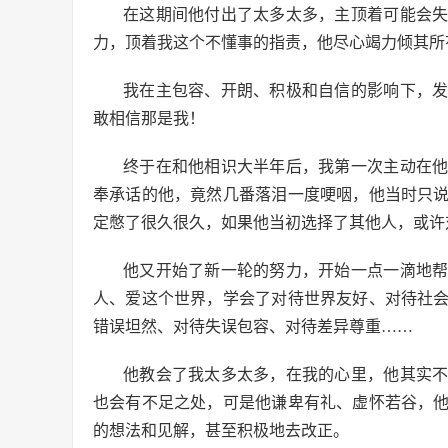
在这期间他付出了太多太多，主顶着可能会
力，顶着我这个不懂事的指责，他尽心竭力倾其所
我在主包容、开朗、积极和自信的影响下，
敢相信那是我！
终于在和他相识大半年后，我第一次主动在
奉承话的他，竟然几番落泪一度哽咽，他当时只
定憋了很久很久，如果他当初选择了其他人，或许
他又开始了新一轮的努力，开始一点一滴地
人、爱这个世界，学会了对待世界友好、对待社
错误坦然、对待失误包容、对待差异尊重……
他教会了我太多太多，在我的心里，他其实
也会有不足之处，可是他谦卑有礼、虚怀若谷，
的想法和见解，甚至积极地去改正。