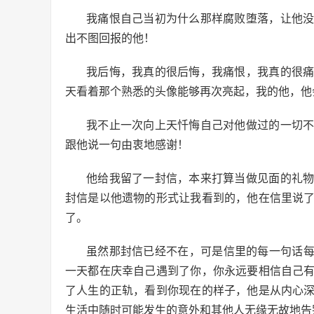
我痛恨自己当初为什么那样腐败堕落，让他
出不图回报的他！
我后悔，我真的很后悔，我痛恨，我真的很
天看着那个熟悉的头像能够再次亮起，我的他，他
我不止一次向上天忏悔自己对他做过的一切
跟他说一句由衷地感谢！
他给我留了一封信，本来打算当做见面的礼
封信是以他遗物的形式让我看到的，他在信里说
了。
虽然那封信已经不在，可是信里的每一句话每
一天都在庆幸自己遇到了你，你永远要相信自己
了人生的正轨，看到你现在的样子，他是从内心
生活中随时可能发生的意外和其他人无缘无故地告