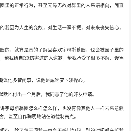
慕圈里的正常行为，甚至无缘无故对群里的人恶语相向，简直
候的我因为人生的变故，对生活一蹶不振，对未来丧失信心，
慕圈的，就算是真的了解且喜欢字母斯慕圈，也会被圈子里的
，帮我给自RR伤害过的人道歉，帮我承受了很多不解、谩骂
嘲讽他多管闲事，说他是咸吃萝卜淡操心。
默默地付出一个月后，我同意了他的好友申请。
我讲字母斯慕圈怎么样怎么样，也没有像其他人一样去恶意骚
舍，甚至自作聪明地站在道德制高点。
诚相待，除了每天问我一声今天感觉如何，别的时间都在听我