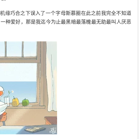
时机缘巧合之下误入了一个字母斯慕圈在此之前我完全不知道
的一种爱好，那是我迄今为止最黑暗最落魄最无助最叫人厌恶