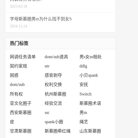
2025-03-18
字母斯慕圈男m为什么找不到女S
2024-12-24
热门标签
网调任务清单
dom/sub道具
男s女m相处
契约家规
ntr
ddlg
困惑
感官剥夺
小贝spank
dom/sub
权利交换
安抚
所有权
杭州斯慕圈
Switch
亚文化圈子
经验交流
斯慕圈术语
西安斯慕圈
ssc
男m
皮
spank小圈
绳艺
甘肃斯慕圈
斯慕圈牵红绳
山东斯慕圈