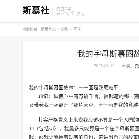
斯慕社
成立7年
专业 安全 放心
当前位置：
斯慕社交
>
杂谈
>
正文
我的字母斯慕圈
2025-08-12
分类：
我的字母
斯慕圈
故事：十一画是我意难平
题记：纵使心中有万语千言，提起笔的那一
又带着我一起离开了那片天空，十一画是我的意难
其实严格意义上来说我应该不算是一个入圈的b
TJ（包括wt），我最多只能算是一个在字母斯
起，那就让我用旁观者的身份，来讲出自己的故事