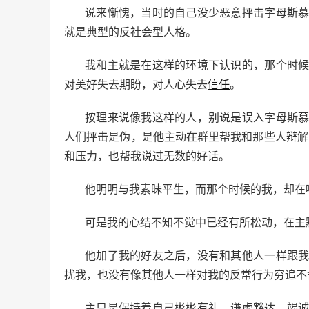
说来惭愧，当时的自己没少恶意抨击字母斯
就是典型的反社会型人格。
我和主就是在这样的环境下认识的，那个时
对美好失去期盼，对人心失去
信任
。
按理来说像我这样的人，别说是误入字母斯
人们抨击是伪，是他主动在群里帮我和那些人辩解
和压力，也帮我说过无数的好话。
他明明与我素昧平生，而那个时候的我，却在
可是我的心结不知不觉中已经有所松动，在主
他加了我的好友之后，没有和其他人一样跟
扰我，也没有像其他人一样对我的反常行为穷追不
主只是保持着自己彬彬有礼，谦虚豁达，竭