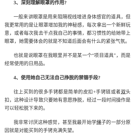
3、深刻理解眼罩的作用?
一般来讲眼罩是用来阻隔视线增进身体感官的道具，但
我更常用的是让眼罩增加我的神秘感，每次拿出一个新鲜玩
意，或者每次我去干点我自己的事情，都习惯性的给她带上
眼罩，她需要体会的就是不知道后面会有什么的紧张气氛。
也就是说眼罩在我眼里并不是某一个“项目道具”，而是
经常使用的日用品。
4、使用她自己无法自己挣脱的禁锢手段?
往上买到的很多手铐都是简单的皮扣+手铐链或者
双
头
扣，这种设计导致只要她有意愿挣脱，经过一段时间操作是
可以轻松脱下来的。
我非常讨厌这种感觉，甚至我最开始学
绳
子的一部分原
因就是对能买到的手铐充满失望。