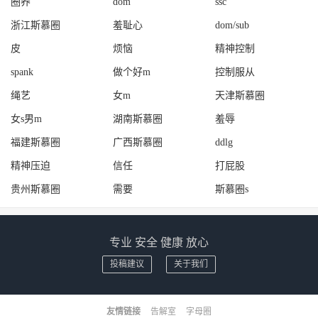
圈养
dom
ssc
浙江斯慕圈
羞耻心
dom/sub
皮
烦恼
精神控制
spank
做个好m
控制服从
绳艺
女m
天津斯慕圈
女s男m
湖南斯慕圈
羞辱
福建斯慕圈
广西斯慕圈
ddlg
精神压迫
信任
打屁股
贵州斯慕圈
需要
斯慕圈s
专业 安全 健康 放心
投稿建议
关于我们
友情链接
告解室
字母圈