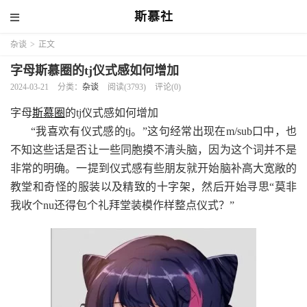
斯慕社
杂谈
>
正文
字母斯慕圈的tj仪式感如何增加
2024-03-21
分类：
杂谈
阅读(3793)
评论(0)
字母
斯慕圈
的tj仪式感如何增加
“我喜欢有仪式感的tj。”这句经常出现在m/sub口中，也
不知这些话是否让一些同胞摸不清头脑，因为这个词并不是
非常的明确。一提到仪式感有些朋友就开始脑补高大宽敞的
教堂和奇怪的服装以及精致的十字架，然后开始寻思“莫非
我收个nu还得包个礼拜堂装模作样整点仪式？”