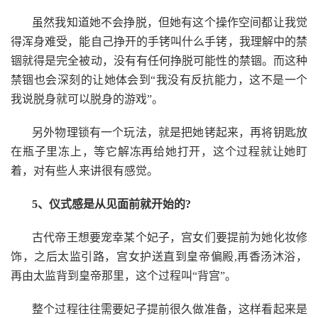
虽然我知道她不会挣脱，但她有这个操作空间都让我觉
得浑身难受，能自己挣开的手铐叫什么手铐，我理解中的禁
锢就得是完全被动，没有有任何挣脱可能性的禁锢。而这种
禁锢也会深刻的让她体会到“我没有反抗能力，这不是一个
我说脱身就可以脱身的游戏”。
另外物理锁有一个玩法，就是把她铐起来，再将钥匙放
在瓶子里冻上，等它解冻再给她打开，这个过程就让她盯
着，对有些人来讲很有感觉。
5、仪式感是从见面前就开始的?
古代帝王想要宠幸某个妃子，宫女们要提前为她化妆修
饰，之后太监引路，宫女护送直到皇帝偏殿,再香汤沐浴，
再由太监背到皇帝那里，这个过程叫“背宫”。
整个过程往往需要妃子提前很久做准备，这样看起来是