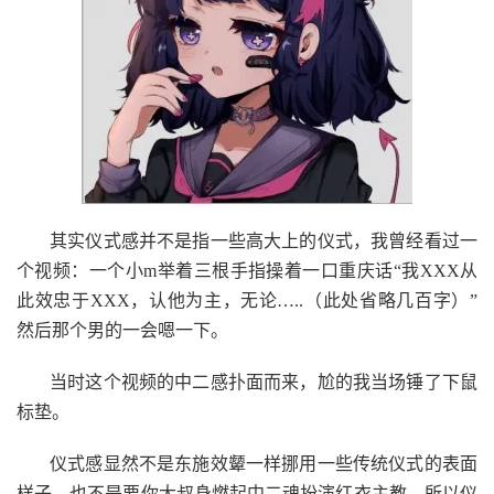
其实仪式感并不是指一些高大上的仪式，我曾经看过一
个视频：一个小m举着三根手指操着一口重庆话“我XXX从
此效忠于XXX，认他为主，无论…..（此处省略几百字）”
然后那个男的一会嗯一下。
当时这个视频的中二感扑面而来，尬的我当场锤了下鼠
标垫。
仪式感显然不是东施效颦一样挪用一些传统仪式的表面
样子，也不是要你大叔身燃起中二魂扮演红衣主教，所以仪