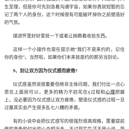
生至理，但是你可先别急着沟通宇宙，如果你真就短暂的忘
记了两个人的身份，这个时候很有可能破坏掉你之前塑造好
的气氛。
揉进怀里好好爱抚一下或者让她跪着收拾东西。
这样一个小操作也是在提示她“我们不是来约的，记住
你的身份”。当然啦，如果你们本来就是约的那另当别论。
9、别让双方因为仪式感而疲倦?
仪式感虽然说很重要但绝非主体问题，我们付出一点心
思在上面就可以，更多的精力不妨花在tj过程和
心理
把握
上，没必要因为仪式感让双方疲倦，塑造仪式感的过程一旦
过量其实会产生很多乱七八糟的矛盾。
有的小说中会把仪式感写的很强烈很高规格，需要提前
做的准备和付出的心血相当多，不过现实生活不是小说，我