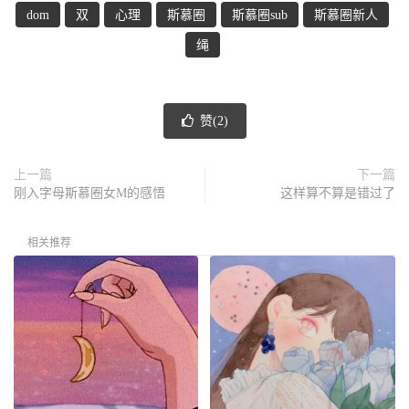
dom
双
心理
斯慕圈
斯慕圈sub
斯慕圈新人
绳
赞(
2
)
上一篇
下一篇
刚入字母斯慕圈女M的感悟
这样算不算是错过了
相关推荐