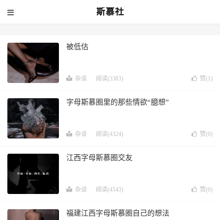
斯慕社
被低估
杂谈
阅读(3383)
赞(
1
)
字母斯慕圈里的那些情欲“臆想”
杂谈
阅读(4324)
赞(
0
)
江西字母斯慕圈交友
杂谈
阅读(4543)
赞(
0
)
福建江西字母斯慕圈自己的想法