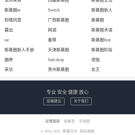
主nu关系
西藏斯慕圈
斯慕圈交流
斯慕圈m
Switch
斯慕圈新人
知情同意
广西斯慕圈
斯慕圈
露出
网调
斯慕圈术语
ssc
羞辱
斯慕圈brat
斯慕圈新人手册
天津斯慕圈
斯慕圈阶段
圈养
Sub-drop
烦恼
采访
贵州斯慕圈
女王
专业 安全 健康 放心
投稿建议
关于我们
友情链接
告解室
字母圈
© 2016-2026
斯慕社交
网站地图