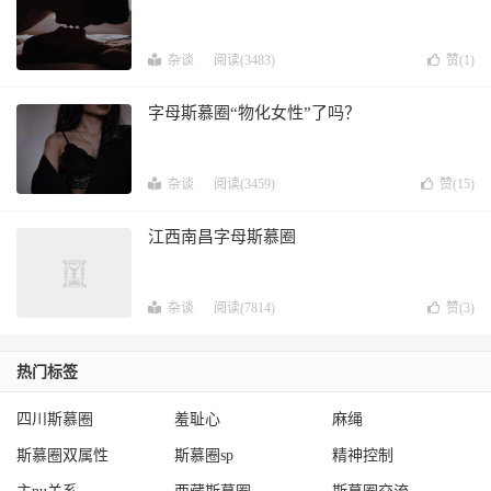
杂谈
阅读(3483)
赞(
1
)
字母斯慕圈“物化女性”了吗？
杂谈
阅读(3459)
赞(
15
)
江西南昌字母斯慕圈
杂谈
阅读(7814)
赞(
3
)
热门标签
四川斯慕圈
羞耻心
麻绳
斯慕圈双属性
斯慕圈sp
精神控制