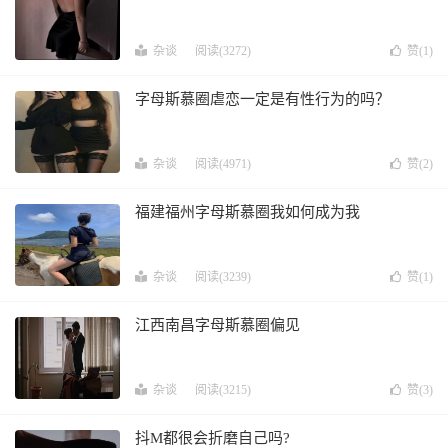
杂谈
阅读(3272)
赞(
1
)
字母斯慕圈虐恋一定是有性行为的吗？
杂谈
阅读(4971)
赞(
2
)
福建福州字母斯慕圈我如何成为我
杂谈
阅读(3239)
赞(
1
)
江西南昌字母斯慕圈偏见
杂谈
阅读(3215)
赞(
3
)
抖M都很会折磨自己吗?