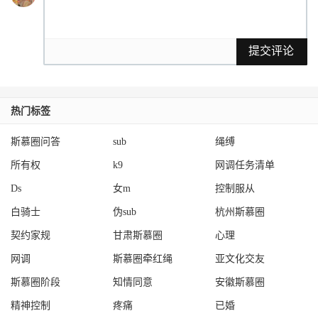
提交评论
热门标签
斯慕圈问答
sub
绳缚
所有权
k9
网调任务清单
Ds
女m
控制服从
白骑士
伪sub
杭州斯慕圈
契约家规
甘肃斯慕圈
心理
网调
斯慕圈牵红绳
亚文化交友
斯慕圈阶段
知情同意
安徽斯慕圈
精神控制
疼痛
已婚