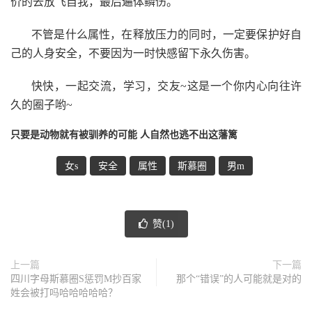
价的去放飞自我，最后遍体鳞伤。
不管是什么属性，在释放压力的同时，一定要保护好自
己的人身安全，不要因为一时快感留下永久伤害。
快快，一起交流，学习，交友~这是一个你内心向往许
久的圈子哟~
只要是动物就有被驯养的可能 人自然也逃不出这藩篱
女s
安全
属性
斯慕圈
男m
赞(
1
)
上一篇
下一篇
四川字母斯慕圈S惩罚M抄百家
那个“错误”的人可能就是对的
姓会被打吗哈哈哈哈哈？