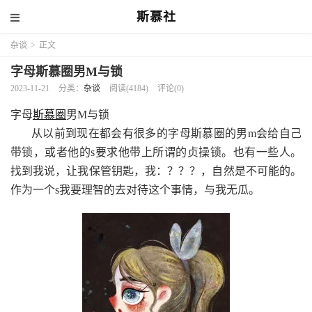
斯慕社
杂谈
>
正文
字母斯慕圈男M与锁
2023-11-21
分类：
杂谈
阅读(4184)
评论(0)
字母
斯慕圈
男M与锁
从以前到现在都会有很多的字母斯慕圈的男m会给自己
带锁，或者他的s要求他带上所谓的贞操锁。也有一些人。
找到我说，让我保管钥匙，我：？？？，自然是不可能的。
作为一个s我要理智的去对待这个事情，与我无瓜。